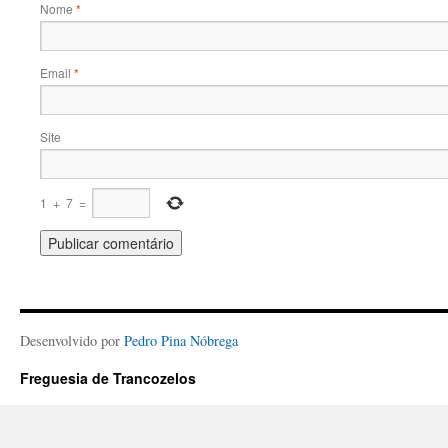
Nome
*
Email
*
Site
1
+
7
=
Desenvolvido por
Pedro Pina Nóbrega
Freguesia de Trancozelos